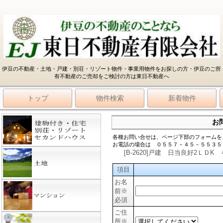
伊豆の不動産・土地・戸建・別荘・リゾート物件・事業用物件をお探しの方・伊豆のご所
有不動産のご売却をご検討の方は東日不動産へ
トップ
物件検索
新着物件
お
各種お問い合せは、ページ下部のフォームを
お電話の場合は ０５５７－４５－５５３５
[B-2620]戸建 日当良好2Ｌ
項目
お名
前
※
必須
ご住
所
※