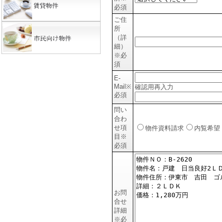
必須
ご住
所
（詳
細）
※必
須
E-
Mail
※
確認用再入力
必須
問い
合わ
せ項
物件資料請求
内覧希望
目
※
必須
お問
合せ
詳細
※必