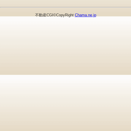
不動産CGI©CopyRight
Chama.ne.jp